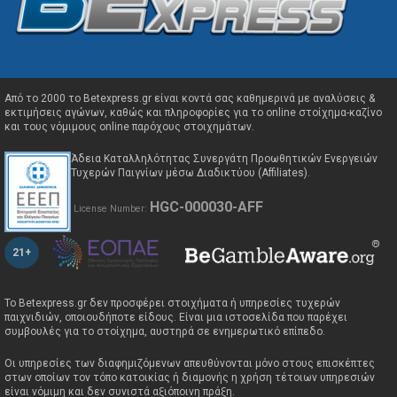
Από το 2000 τo Βetexpress.gr είναι κοντά σας καθημερινά με αναλύσεις &
εκτιμήσεις αγώνων, καθώς και πληροφορίες για το online στοίχημα-καζίνο
και τους νόμιμους online παρόχους στοιχημάτων.
Άδεια Καταλληλότητας Συνεργάτη Προωθητικών Ενεργειών
Τυχερών Παιγνίων μέσω Διαδικτύου (Αffiliates).
HGC-000030-AFF
License Number:
21+
Το Betexpress.gr δεν προσφέρει στοιχήματα ή υπηρεσίες τυχερών
παιχνιδιών, οποιουδήποτε είδους. Είναι μια ιστοσελίδα που παρέχει
συμβουλές για το στοίχημα, αυστηρά σε ενημερωτικό επίπεδο.
Οι υπηρεσίες των διαφημιζόμενων απευθύνονται μόνο στους επισκέπτες
στων οποίων τον τόπο κατοικίας ή διαμονής η χρήση τέτοιων υπηρεσιών
είναι νόμιμη και δεν συνιστά αξιόποινη πράξη.