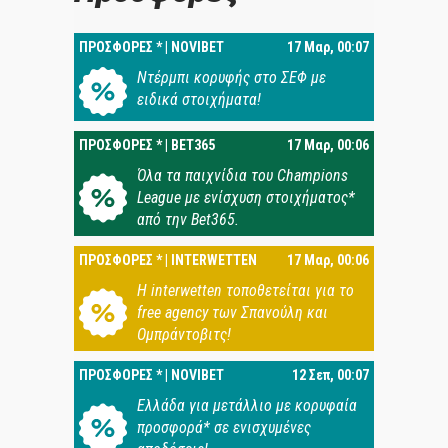
ΠΡΟΣΦΟΡΕΣ * | NOVIBET
17 Μαρ, 00:07
Ντέρμπι κορυφής στο ΣΕΦ με
ειδικά στοιχήματα!
ΠΡΟΣΦΟΡΕΣ * | BET365
17 Μαρ, 00:06
Όλα τα παιχνίδια του Champions
League με ενίσχυση στοιχήματος*
από την Bet365.
ΠΡΟΣΦΟΡΕΣ * | INTERWETTEN
17 Μαρ, 00:06
Η interwetten τοποθετείται για το
free agency των Σπανούλη και
Ομπράντοβιτς!
ΠΡΟΣΦΟΡΕΣ * | NOVIBET
12 Σεπ, 00:07
Ελλάδα για μετάλλιο με κορυφαία
προσφορά* σε ενισχυμένες