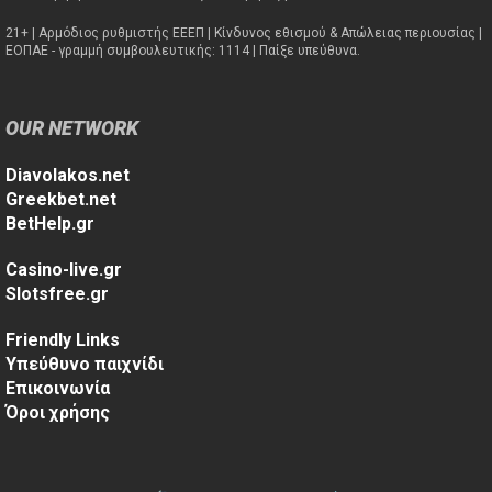
21+ | Αρμόδιος ρυθμιστής ΕΕΕΠ | Κίνδυνος εθισμού & Απώλειας περιουσίας |
ΕΟΠΑΕ - γραμμή συμβουλευτικής: 1114 | Παίξε υπεύθυνα.
OUR NETWORK
Diavolakos.net
Greekbet.net
BetHelp.gr
Casino-live.gr
Slotsfree.gr
Friendly Links
Υπεύθυνο παιχνίδι
Επικοινωνία
Όροι χρήσης