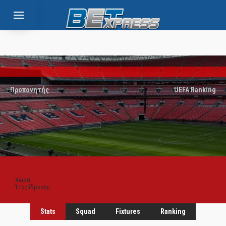
Προπονητής
UEFA Ranking
Χώρα
Έτος ίδρυσης
Stats
Squad
Fixtures
Ranking