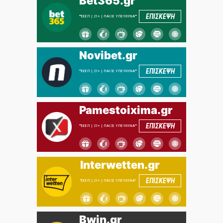
Bet365.gr
ΕΠΙΣΚΕΨΗ
""ΕΕΕΠ | 21+ | ΠΑΙΞΕ ΥΠΕΥΘΥΝΑ""
Novibet.gr
ΕΠΙΣΚΕΨΗ
""ΕΕΕΠ | 21+ | ΠΑΙΞΕ ΥΠΕΥΘΥΝΑ""
Pamestoixima.gr
ΕΠΙΣΚΕΨΗ
""ΕΕΕΠ | 21+ | ΠΑΙΞΕ ΥΠΕΥΘΥΝΑ""
Interwetten.gr
ΕΠΙΣΚΕΨΗ
"ΕΕΕΠ | 21+ | ΠΑΙΞΕ ΥΠΕΥΘΥΝΑ"
Bwin.gr