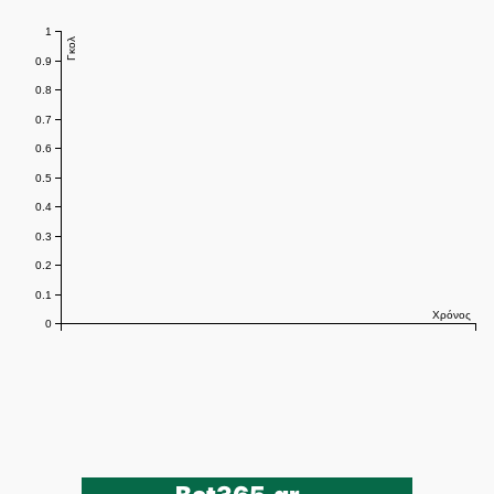
1
Γκολ
0.9
0.8
0.7
0.6
0.5
0.4
0.3
0.2
0.1
Χρόνος
0