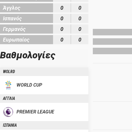
Άγγλος
0
0
Ισπανός
0
0
Γερμανός
0
0
Ευρωπαίος
0
0
Βαθμολογίες
WOLRD
WORLD CUP
ΑΓΓΛΙΑ
PREMIER LEAGUE
ΙΣΠΑΝΙΑ