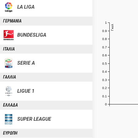
LA LIGA
ΓΕΡΜΑΝΙΑ
1
Γκολ
0.9
BUNDESLIGA
0.8
0.7
ΙΤΑΛΙΑ
0.6
SERIE A
0.5
0.4
ΓΑΛΛΙΑ
0.3
0.2
LIGUE 1
0.1
0
ΕΛΛΑΔΑ
SUPER LEAGUE
ΕΥΡΩΠΗ