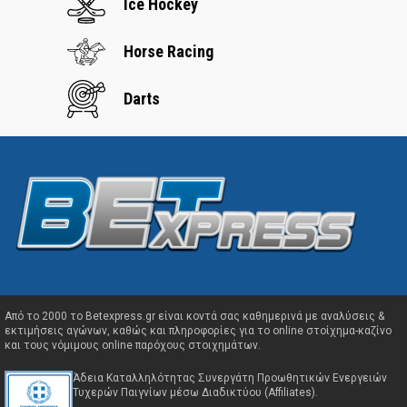
Ice Hockey
Horse Racing
Darts
Από το 2000 τo Βetexpress.gr είναι κοντά σας καθημερινά με αναλύσεις &
εκτιμήσεις αγώνων, καθώς και πληροφορίες για το online στοίχημα-καζίνο
και τους νόμιμους online παρόχους στοιχημάτων.
Άδεια Καταλληλότητας Συνεργάτη Προωθητικών Ενεργειών
Τυχερών Παιγνίων μέσω Διαδικτύου (Αffiliates).