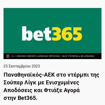
25 Σεπτεμβρίου 2023
Παναθηναϊκός-ΑΕΚ στο ντέρμπι της
Σούπερ Λίγκ με Ενισχυμένες
Αποδόσεις και Φτιάξε Αγορά
στην Bet365.