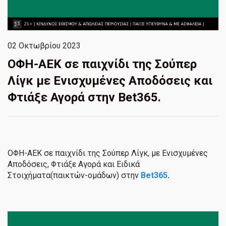
02 Οκτωβρίου 2023
ΟΦΗ-ΑΕΚ σε παιχνίδι της Σούπερ
Λίγκ με Ενισχυμένες Αποδόσεις και
Φτιάξε Αγορά στην Bet365.
ΟΦΗ-ΑΕΚ σε παιχνίδι της Σούπερ Λίγκ, με Ενισχυμένες
Αποδόσεις, Φτιάξε Αγορά και Ειδικά
Στοιχήματα(παικτών-ομάδων) στην
Bet365
.