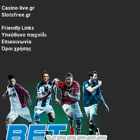
Casino-live.gr
Slotsfree.gr
Friendly Links
Υπεύθυνο παιχνίδι
Επικοινωνία
Όροι χρήσης