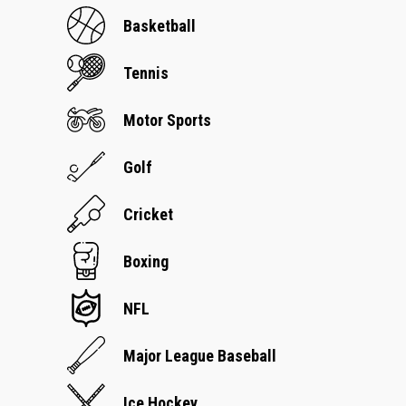
Basketball
Tennis
Motor Sports
Golf
Cricket
Boxing
NFL
Major League Baseball
Ice Hockey