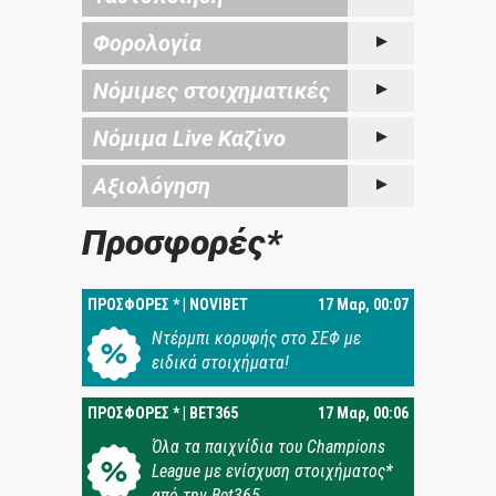
Φορολογία
Νόμιμες στοιχηματικές
Νόμιμα Live Καζίνο
Αξιολόγηση
Προσφορές*
ΠΡΟΣΦΟΡΕΣ * | NOVIBET
17 Μαρ, 00:07
Ντέρμπι κορυφής στο ΣΕΦ με
ειδικά στοιχήματα!
ΠΡΟΣΦΟΡΕΣ * | BET365
17 Μαρ, 00:06
Όλα τα παιχνίδια του Champions
League με ενίσχυση στοιχήματος*
από την Bet365.