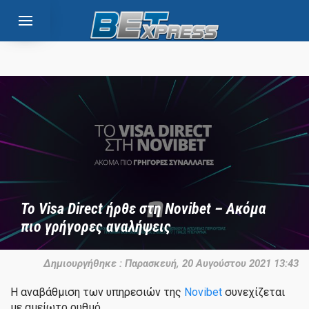
Το Visa Direct ήρθε στη Novibet – Ακόμα
πιο γρήγορες αναλήψεις
Δημιουργήθηκε : Παρασκευή, 20 Αυγούστου 2021 13:43
Η αναβάθμιση των υπηρεσιών της
Novibet
συνεχίζεται
με αμείωτο ρυθμό…