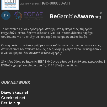
HGC-000030-AFF
License Number:
21+
Το Betexpress.gr δεν προσφέρει στοιχήματα ή υπηρεσίες τυχερών
παιχνιδιών, οποιουδήποτε είδους. Είναι μια ιστοσελίδα που παρέχει
συμβουλές για το στοίχημα, αυστηρά σε ενημερωτικό επίπεδο.
Οι υπηρεσίες των διαφημιζόμενων απευθύνονται μόνο στους επισκέπτες
στων οποίων τον τόπο κατοικίας ή διαμονής η χρήση τέτοιων υπηρεσιών
είναι νόμιμη και δεν συνιστά αξιόποινη πράξη.
21+ | Αρμόδιος ρυθμιστής ΕΕΕΠ | Κίνδυνος εθισμού & Απώλειας περιουσίας |
ΕΟΠΑΕ - γραμμή συμβουλευτικής: 1114 | Παίξε υπεύθυνα.
OUR NETWORK
Diavolakos.net
Greekbet.net
BetHelp.gr