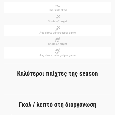
Shots blocked
Shots off target
Avg shots off target per game
Shots on target
Avg shots on target per game
Καλύτεροι παίχτες της season
Γκολ / λεπτό στη διοργάνωση