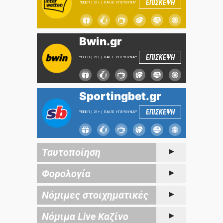
ΕΠΙΣΚΕΨΗ
"ΕΕΕΠ | 21+ | ΠΑΙΞΕ ΥΠΕΥΘΥΝΑ"
Bwin.gr
ΕΠΙΣΚΕΨΗ
""ΕΕΕΠ | 21+ | ΠΑΙΞΕ ΥΠΕΥΘΥΝΑ""
Sportingbet.gr
ΕΠΙΣΚΕΨΗ
""ΕΕΕΠ | 21+ | ΠΑΙΞΕ ΥΠΕΥΘΥΝΑ""
Ταυτοποίηση
Φορολογία
Νόμιμες στοιχηματικές
Νόμιμα Live Καζίνο