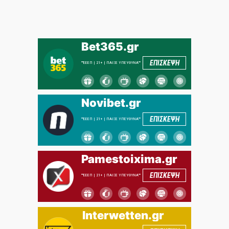
Bet365.gr
ΕΠΙΣΚΕΨΗ
""ΕΕΕΠ | 21+ | ΠΑΙΞΕ ΥΠΕΥΘΥΝΑ""
Novibet.gr
ΕΠΙΣΚΕΨΗ
""ΕΕΕΠ | 21+ | ΠΑΙΞΕ ΥΠΕΥΘΥΝΑ""
Pamestoixima.gr
ΕΠΙΣΚΕΨΗ
""ΕΕΕΠ | 21+ | ΠΑΙΞΕ ΥΠΕΥΘΥΝΑ""
Interwetten.gr