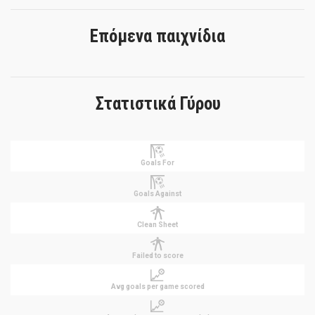
Επόμενα παιχνίδια
Στατιστικά Γύρου
Goals For
Goals Against
Clean Sheet
Failed to score
Avg goals per game scored