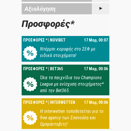
Αξιολόγηση
Προσφορές*
ΠΡΟΣΦΟΡΕΣ * | NOVIBET
17 Μαρ, 00:07
Ντέρμπι κορυφής στο ΣΕΦ με
ειδικά στοιχήματα!
ΠΡΟΣΦΟΡΕΣ * | BET365
17 Μαρ, 00:06
Όλα τα παιχνίδια του Champions
League με ενίσχυση στοιχήματος*
από την Bet365.
ΠΡΟΣΦΟΡΕΣ * | INTERWETTEN
17 Μαρ, 00:06
Η interwetten τοποθετείται για το
free agency των Σπανούλη και
Ομπράντοβιτς!