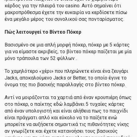
κέρδος για την πλευρά του casino. Αυτό σημαίνει ότι
μακροπρόθεσμα έχετε την ευκαιρία να κερδίσετε πίσω
ένα μεγάλο μέρος του συνολικού σας πονταρίσματος.
Πώς λειτουργεί το Βίντεο Πόκερ
Βασισμένο σε μια απλή μορφή πόκερ, πόκερ με 5 κάρτες
για να είμαστε ακριβείς, το βίντεο πόκερ παίζεται με μία
μόνο τράπουλα των 52 φύλλων .
Το χαμηλότερο «χέρι» που πληρώνετε είναι ένα ζευγάρι
Jacks, αποκαλούμενο Jacks or Better, το οποίο έγινε το
όνομα της πιο βασικής παραλλαγής στο βίντεο πόκερ.
Αντί να μοιράζονται τα χαρτιά από έναν κρουπιέρη όπως
στο πόκερ, ο παίκτης εδώ λαμβάνει 5 τυχαίες κάρτες
από έναν υπολογιστή και είναι αλήθεια πως το παιχνίδι
είναι πράγματι απλό και εύκολο να το παίξετε ενώ
μπορείτε να αυξήσετε σημαντικά τις πιθανότητες νίκης
αν γνωρίζετε και έχετε κατανοήσει τους βασικούς